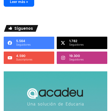
Leer más »
Síguenos
5.564
1.782
Seguidores
Seguidores
4.590
19.300
Suscriptores
Seguidores