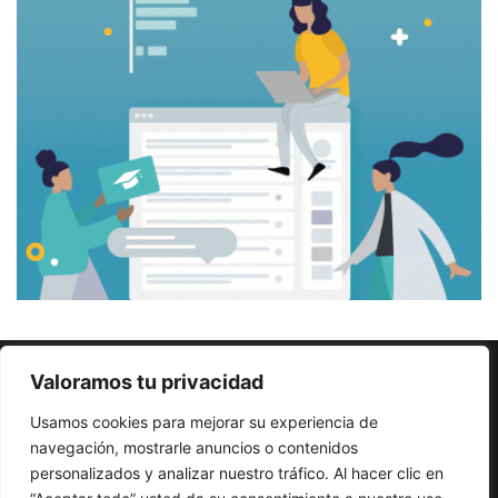
Valoramos tu privacidad
© Copyright 2026, Todos los derechos reservados |
Sitio
creado por NextBrain Educación
Usamos cookies para mejorar su experiencia de
navegación, mostrarle anuncios o contenidos
Escribe artículos
¡Anuncia aquí!
Enviar gacetillas
personalizados y analizar nuestro tráfico. Al hacer clic en
Quiénes somos
Red de Directivos (REDIE)
Contacto