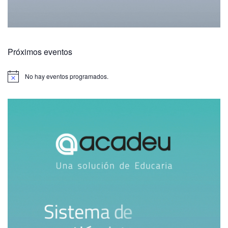
Próximos eventos
No hay eventos programados.
A
v
i
s
o