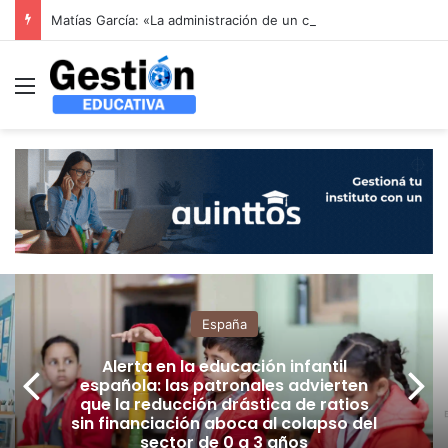
Matías García: «La administración de un colegio no se resuelve con un sistema genérico: se resuelve entendiendo cómo funciona un colegio por dentro»
Menú
España
Alerta en la educación infantil
española: las patronales advierten
que la reducción drástica de ratios
sin financiación aboca al colapso del
sector de 0 a 3 años