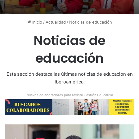
Inicio
/
Actualidad
/
Noticias de educación
Noticias de
educación
Esta sección destaca las últimas noticias de educación en
Iberoamérica.
Nuevos colaboradores para revista Gestión Educativa
A
l