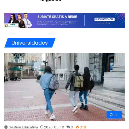
40:13
2021-03-24
¡¡¡IMPERDIBLE TALLER!!! Escape
15
Maestro: Taller de Escape Room
Educativo por Marisa Conde.
01:43:04
2020-11-13
Universidades
La buena enseñanza: estrategias
16
metedológicas con Ruth Harf
01:51:45
2020-11-04
Gestión escolar en tiempos de
17
pandemia - Dra. Silvina Gvirtz
01:21:42
2020-09-22
Evaluación educativa ante los desafíos
18
de la nueva normalidad - Dra. Marta
Chile
Tenutto
01:24:58
2020-09-15
Gestión Educativa
2026-05-10
0
318