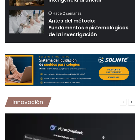
Hace 2 semanas
Antes del método:
Fundamentos epistemológicos
de la investigación
Innovación
Página
Pág
anterior
sigu