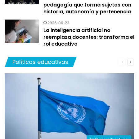
pedagogía que forma sujetos con
historia, autonomía y pertenencia
2026-06-23
La inteligencia artificial no
reemplaza docentes: transforma el
rol educativo
Políticas educativas
Página
Pág
anterior
sigu