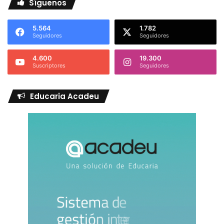
Síguenos
5.564
1.782
Seguidores
Seguidores
4.600
19.300
Suscriptores
Seguidores
Educaria Acadeu