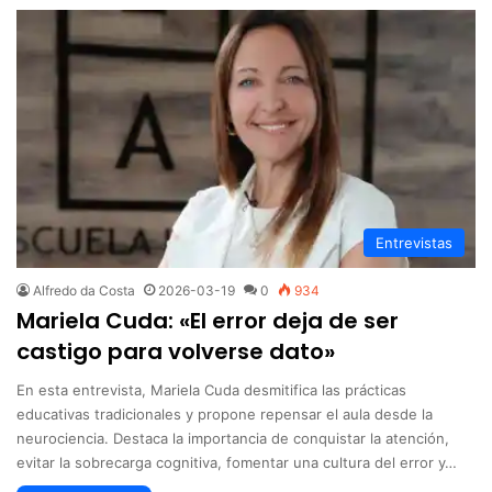
Escuela Inclusiva. Charla de Elena
6
Kuchimpós sobre inclusión educativa
56:04
2022-10-20
Aprendizaje basado en proyectos:
7
seminario internacional
01:10:36
2022-09-23
Entrevistas
Cómo implementar el Aprendizaje
8
Basado en Proyectos (ABP) en mi
Alfredo da Costa
2026-03-19
0
934
escuela
Mariela Cuda: «El error deja de ser
01:34:28
2021-08-25
castigo para volverse dato»
En esta entrevista, Mariela Cuda desmitifica las prácticas
Cómo tratar el bullying en la escuela -
9
María Zysman
educativas tradicionales y propone repensar el aula desde la
neurociencia. Destaca la importancia de conquistar la atención,
01:29:33
2021-10-21
evitar la sobrecarga cognitiva, fomentar una cultura del error y…