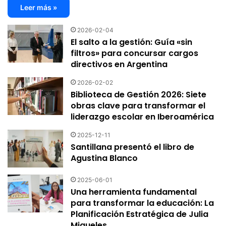
Marketing y comunicación en la gestión
10
Leer más »
educativa (marketing educativo)
01:03:37
2022-08-18
2026-02-04
El salto a la gestión: Guía «sin
¡¡¡IMPERDIBLE TALLER!!! Escape
11
filtros» para concursar cargos
Maestro: Taller de Escape Room
directivos en Argentina
Educativo por Marisa Conde.
01:43:04
2020-11-13
2026-02-02
Biblioteca de Gestión 2026: Siete
obras clave para transformar el
Educación y Pandemia: Estrategias de
12
liderazgo escolar en Iberoamérica
Enseñanza con Rebeca Anijovich -
Organizado por REDIE Guatemala
2025-12-11
01:06:12
2021-06-22
Santillana presentó el libro de
Agustina Blanco
Educación en pandemia. Desafíos y
13
oportunidades
2025-06-01
05:26
2021-05-14
Una herramienta fundamental
para transformar la educación: La
Uso seguro y responsable de Internet
14
Planificación Estratégica de Julia
para docentes
Migueles