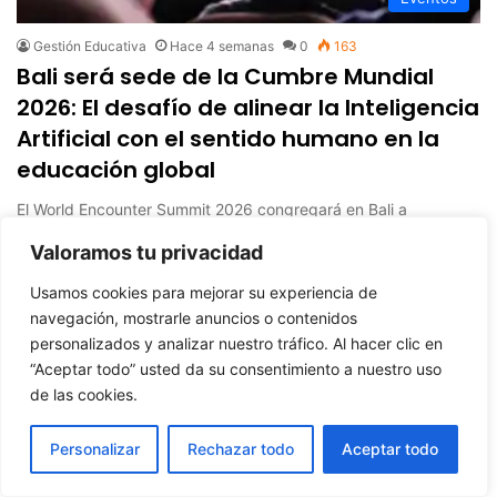
programación - por Acadeu y Mumuki
(enseñar programacion a niños)
Gestión Educativa
Hace 4 semanas
0
163
01:05:51
2020-05-29
Bali será sede de la Cumbre Mundial
2026: El desafío de alinear la Inteligencia
Realidad virtual en educación. La
28
experiencia del videojuego educativo
Artificial con el sentido humano en la
sobre el 25 de mayo de 1810
educación global
09:18
2020-05-25
El World Encounter Summit 2026 congregará en Bali a
Educa... mirando al futuro en el ciclo de
29
referentes gubernamentales, académicos y tecnológicos para
Valoramos tu privacidad
reflexiones #gestióneducativa
abordar el impacto de la…
#educación
Usamos cookies para mejorar su experiencia de
Leer más »
12:32
2020-05-24
navegación, mostrarle anuncios o contenidos
personalizados y analizar nuestro tráfico. Al hacer clic en
Cómo grabar tu pantalla sin instalar
2026-03-17
30
“Aceptar todo” usted da su consentimiento a nuestro uso
Abierta la inscripción al webinar:
nada.
de las cookies.
Desafíos y estrategias para
06:58
2020-05-03
integrar la Inteligencia Artificial en
Personalizar
Rechazar todo
Aceptar todo
la gestión de la Educación Superior
El desafío de educar en cuarentena.
31
Ciclo de reflexiones
2026-01-12