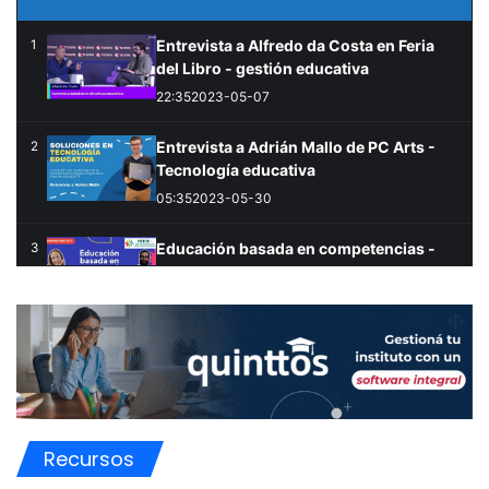
Entrevista a Alfredo da Costa en Feria
1
del Libro - gestión educativa
22:35
2023-05-07
Entrevista a Adrián Mallo de PC Arts -
2
Tecnología educativa
05:35
2023-05-30
Educación basada en competencias -
3
competencias en educacion
57:27
2023-04-29
Lanzamiento del Desafío "Yo Puedo" de
4
Design for Change Argentina
01:01:13
2023-04-27
5
Recursos