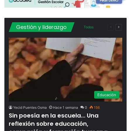
Gestión y liderazgo
Todos
Página
Página
anterior
siguien
More
Educación
Yecid Puentes Osma
Hace 1 semana
0
156
Sin poesía en la escuela… Una
reflexión sobre educación,