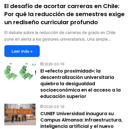
El desafío de acortar carreras en Chile:
“La Nueva Educación: centralidad en el
19
Por qué la reducción de semestres exige
alumno – educación – carreras &
empleo“
un rediseño curricular profundo
01:01:39
2020-09-14
El debate sobre la reducción de carreras de grado en Chile
pone en alerta a los gestores universitarios. Una simple…
Pandemia y Enseñanza de las Ciencias
20
Naturales en Inicial y Primaria - Dr. Julio
Leer más »
Gun
01:44:34
2020-08-25
2026-03-19
El «efecto proximidad»: la
2° Café con Directivos - con Mauro Di
21
descentralización universitaria
María
quiebra la desigualdad
01:38:00
2020-08-18
socioeconómica en el acceso a la
educación superior
III Encuentro de Directivos de la Red
22
REDIE - Cómo abordar la segunda parte
2026-03-19
del año.
CUNEF Universidad inaugura su
Campus Almansa: Infraestructura,
02:20:32
2020-08-14
inteligencia artificial y el nuevo