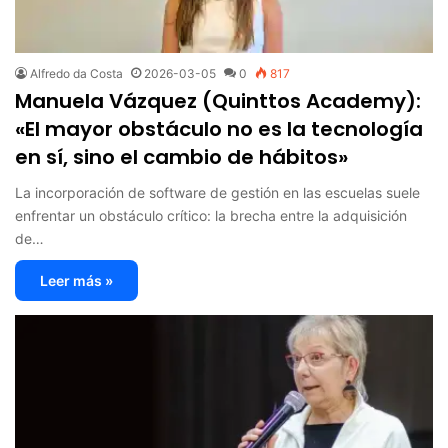
Alfredo da Costa
2026-03-05
0
817
Manuela Vázquez (Quinttos Academy):
«El mayor obstáculo no es la tecnología
en sí, sino el cambio de hábitos»
La incorporación de software de gestión en las escuelas suele
enfrentar un obstáculo crítico: la brecha entre la adquisición
de…
Leer más »