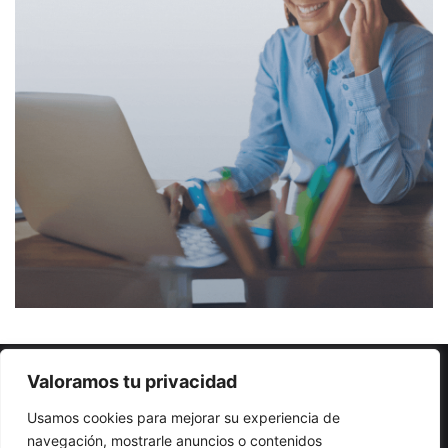
Valoramos tu privacidad
© Copyright 2026, Todos los derechos reservados |
Sitio
creado por NextBrain Educación
Usamos cookies para mejorar su experiencia de
navegación, mostrarle anuncios o contenidos
Escribe artículos
¡Anuncia aquí!
Enviar gacetillas