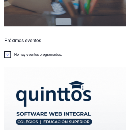
Próximos eventos
No hay eventos programados.
A
v
i
s
o