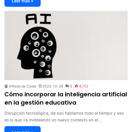
Leer más »
Alfredo da Costa
2023-10-29
0
4.712
Cómo incorporar la inteligencia artificial
en la gestión educativa
Disrupción tecnológica, de eso hablamos todo el tiempo y eso
es lo que va moldeando un nuevo contexto en el…