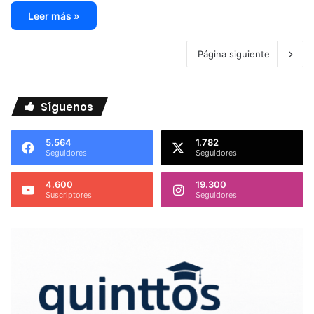
Leer más »
Página siguiente
Síguenos
5.564
1.782
Seguidores
Seguidores
4.600
19.300
Suscriptores
Seguidores