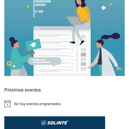
Próximos eventos
No hay eventos programados.
A
v
i
s
o