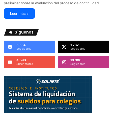
preliminar sobre la evaluación del proceso de continuidad…
Leer más »
Síguenos
5.564
1.782
Seguidores
Seguidores
4.590
19.300
Suscriptores
Seguidores