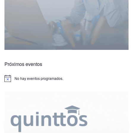
Próximos eventos
No hay eventos programados.
A
v
i
s
o