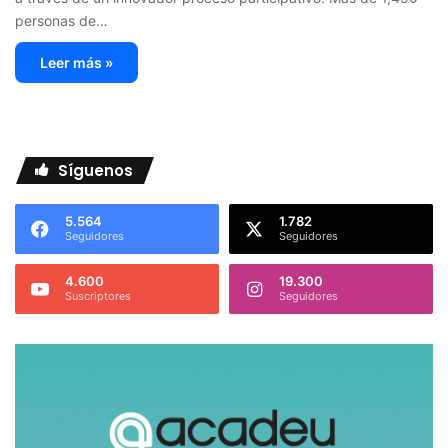
personas de…
Leer más »
Síguenos
5.564
1.782
Seguidores
Seguidores
4.600
19.300
Suscriptores
Seguidores