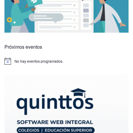
Próximos eventos
No hay eventos programados.
A
v
i
s
o