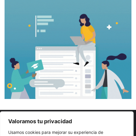
Valoramos tu privacidad
© Copyright 2026, Todos los derechos reservados |
Sitio
creado por NextBrain Educación
Usamos cookies para mejorar su experiencia de