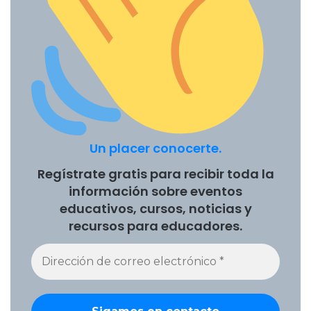
considerados por los funcionarios públicos al votar la
extensión del alcance de la modalidad virtual?, se torna
una suerte de improvisación permanente que afecta en
diversos aspectos a familias, trabajadores de la educación
y estudiantes. No solo no fueron considerada la voz de los
estudiantes, siendo ellos los más afectados, sino que
además no fueron consideradas las familias y sus
particularidades económicas y sociales; así como fueron
Un placer conocerte.
ignorados los trabajadores de la educación.
Regístrate gratis para recibir toda la
Por todo lo expuesto es menester establecer espacios de
información sobre eventos
debate con todos los actores intervinientes en un
educativos, cursos, noticias y
congreso pedagógico a nivel nacional, discutir que
recursos para educadores.
políticas educativas acompañaran normativa, las
condiciones laborales de los docentes, y las condiciones
materiales y sociales de las familias y estudiantes.
1
Rocio Agüero. Estudiante Lic. En Educación. Universidad de Lanús.