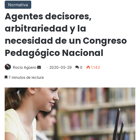
Normativa
Agentes decisores,
arbitrariedad y la
necesidad de un Congreso
Pedagógico Nacional
Send
Rocío Agüero
2020-05-29
0
1.143
an
7 minutos de lectura
email