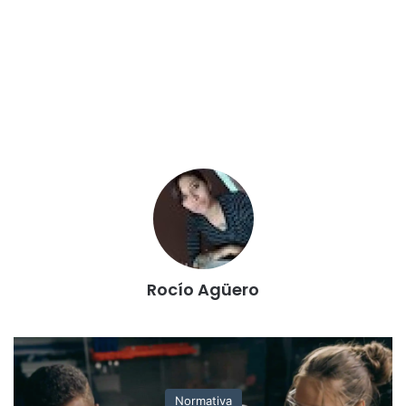
trabajadores de la educación.
Por otra parte, dentro de este marco, discutir los
contenidos, ya sea los aplicados efectivamente en cada
clase como los delineados por los diseños curriculares.
Dentro de este aspecto las evaluaciones, sus criterios e
instrumentos. Asimismo, y prácticamente de la mano
plantear la gradualidad y sistematicidad del sistema
educativo actual.
De la misma manera, abordar las consideraciones en torno
al estudiante, en qué medida se tienen en cuenta sus
Rocío Agüero
realidades particulares, su capacidad decisora y el estrés
en el aprendizaje como consecuencia de la improvisación
de quienes no voltean siquiera a escucharlos. En este
sentido, que rol se les asigna a los padres y madres, hasta
donde es un delegar tareas y hasta donde se considera la
Normativa
capacidad de las familias para llevarlo a cabo.