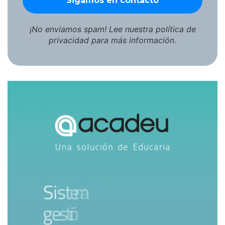
rocionoeliaaguero4486@gmail.com
¡No enviamos spam! Lee nuestra
política de
privacidad
para más información.
Comparte esto:
X
Facebook
Telegram
LinkedIn
Hola