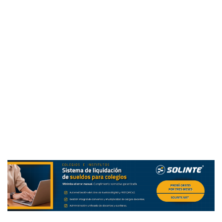
desarrollo y realización de los individuos dentro de una
sociedad; enmarcados en un tiempo y espacio
determinado; es decir, que suponen corresponder a la
realidad que habita. Asimismo, ésta debería otorgar las
herramientas analíticas que le permitan al individuo, no
solo realizar lecturas de marcos teóricos ya desarrollados,
sino que además debería permitirle producirlos por sí
mismo en pos del beneficio y desarrollo de la sociedad y
su propia existencia.
Por tanto, en este punto, cobra sentido la vinculación entre
la factibilidad de la modalidad y la pertinencia y adecuación
de los contenidos; ya que no basta con la seleccionar los
contenidos si tal selección no considera la forma en la que
serán enseñados. Dicho en otras palabras, el propósito de
la selección de contenidos depende no solo de su
pertinencia, depende también de la congruencia entre
estos y el método de enseñanza.