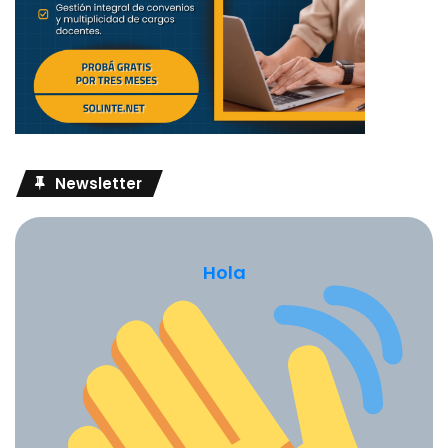
crecimiento. Ya que por un lado tiene un creciente gasto
en conectividad debido a la inflación y un trabajo 24×7, al
mismo salario. Automáticamente entran en escena las
familias, quienes no tiene mas opción al rol forzosamente
delegado de acompañamiento pedagógico, y ante el cual
no tienen herramientas para poder sobrellevarlo; no por
nada los docentes transitan un periodo extenso de
Newsletter
formación para adquirir las competencias necesarias. Es
así que demandan la respuesta de docentes en cualquier
momento y día de la semana. A su vez este colapso de las
familias acontece al mismo tiempo que los estudiantes
Hola
atraviesan un profundo estrés en el aprendizaje, una falta
de esquema organizador que le permitan abordar la
cantidad documentos con actividades y la falta de
disponibilidad de conectividad y dispositivos digitales, al
igual que los docentes.
Es así que cabe preguntarse, ¿Cuáles fueron los criterios