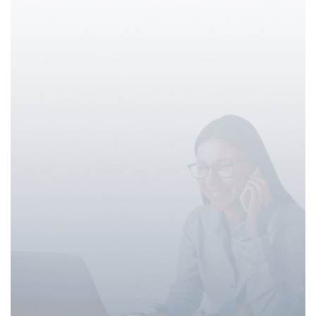
como condición excluyente. Es así que, retomando el
punto, si se retorna a la concepción de la educación como
derecho y a la obligatoriedad como responsabilidad del
estado, puede proponerse, en el marco de virtualidad y
semipresencialidad, una no gradualidad del sistema
educativo y de esta manera, exhibirse diversas propuestas
educativas que se ajusten al interés de los estudiantes y a
sus contextos particulares. Sin embargo, lo antedicho
difícilmente pueda ser posible si quienes ejecutan las
decisiones continúan siendo indiferentes a las demandas
de los sujetos que aprenden.
Agentes decisores y arbitrariedad.
Ahora bien, ¿quienes participan en las propuestas de
políticas educativas y en la toma de decisiones? Es sabido
que en la formulación de políticas públicas participan un
conjunto de actores que van desde representantes político