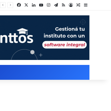
Facebook
X
LinkedIn
YouTube
Instagram
Telegram
RSS
Acceso
Publicación al a
Barra lateral