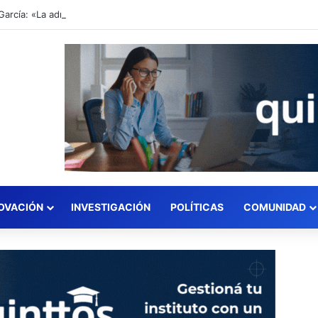
Matías García: «La administración de un colegio no se resuelve con un sistema genérico: se resuelve entendiendo cómo funciona un colegio por dentro»
OVACIÓN
INVESTIGACIÓN
POLÍTICAS
COMUNIDAD