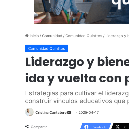
Inicio
/
Comunidad
/
Comunidad Quinttos
/
Liderazgo y 
Comunidad Quinttos
Liderazgo y bien
ida y vuelta con 
Estrategias para cultivar el lidera
construir vínculos educativos que
Send
Cristina Cantatore
2025-04-17
an
email
Compartir
Facebook
X