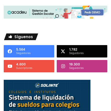
Síguenos
5.564
1.782
Seguidores
Seguidores
4.600
19.300
Suscriptores
Seguidores