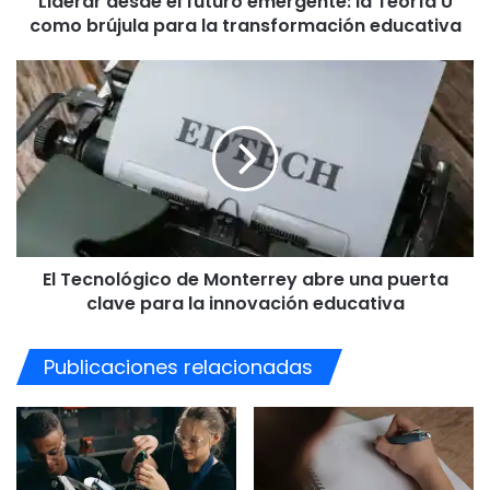
Liderar desde el futuro emergente: la Teoría U
para
como brújula para la transformación educativa
la
transformación
El
educativa
Tecnológico
de
Monterrey
abre
una
puerta
clave
para
El Tecnológico de Monterrey abre una puerta
la
innovación
clave para la innovación educativa
educativa
Publicaciones relacionadas