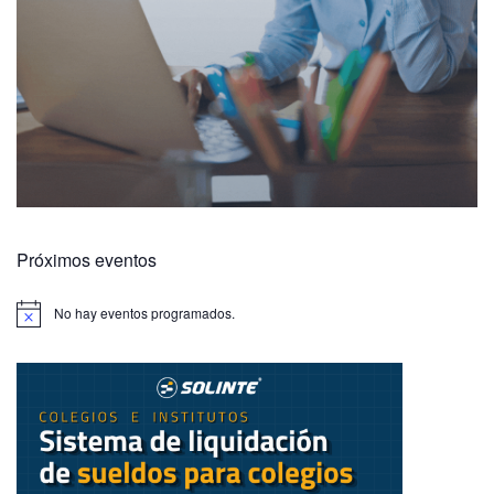
Próximos eventos
No hay eventos programados.
A
v
i
s
o