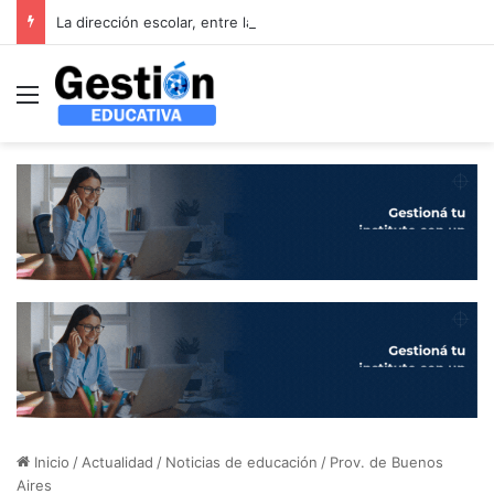
La dirección escolar, entre la burocracia y el liderazgo: el debate que propone el XVII Foro Latinoamericano de Educación
Menú
Inicio
/
Actualidad
/
Noticias de educación
/
Prov. de Buenos
Aires