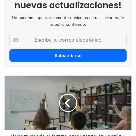
nuevas actualizaciones!
No hacemos spam, solamente enviamos actualizaciones de
nuestro contenido.
Escribe
tu
correo
electrónico
Liderar
desde
el
futuro
emergente:
la
Teoría
U
como
brújula