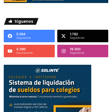
Síguenos
5.564
1.782
Seguidores
Seguidores
4.590
19.300
Suscriptores
Seguidores