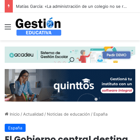
Alerta en la educación infantil española: las patronales advierten que la reducción drástica de ratios sin financiación aboca al colapso del sector de 0 a 3 años
Menú
Inicio
/
Actualidad
/
Noticias de educación
/
España
España
El Gobierno central destina