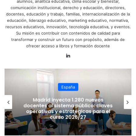
alumnos, analítica educativa, clima escolar y bienestar,
comunicación institucional, derecho y educación, directores,
docentes, educación y trabajo, familias, internacionalización de la
educación, liderazgo educativo, marketing educativo, normativa,
recursos educativos, innovación, tecnología educativa, y eventos.
Su misión es contribuir con contenidos de calidad para
transformar y construir un futuro con propósito, además de
ofrecer acceso a libros y formación docente
LinkedIn
España
80 nuevos
España: Rumbo a la Red E
blico: claves
Escuelas Promotoras de Sal
icas para el
jornada nacional marcará 
/27
ruta del bienestar es