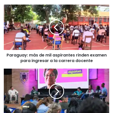
Paraguay:
más
de
mil
aspirantes
rinden
examen
para
ingresar
Paraguay: más de mil aspirantes rinden examen
a
la
para ingresar a la carrera docente
carrera
docente
Colombia
lanza
una
ambiciosa
estrategia
para
erradicar
el