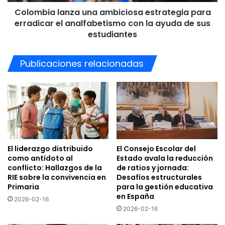
analfabetismo
Colombia lanza una ambiciosa estrategia para
con
la
erradicar el analfabetismo con la ayuda de sus
ayuda
estudiantes
de
sus
Publicaciones relacionadas
estudiantes
El liderazgo distribuido
El Consejo Escolar del
como antídoto al
Estado avala la reducción
conflicto: Hallazgos de la
de ratios y jornada:
RIE sobre la convivencia en
Desafíos estructurales
Primaria
para la gestión educativa
en España
2026-02-16
2026-02-16