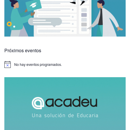
Próximos eventos
No hay eventos programados.
A
v
i
s
o