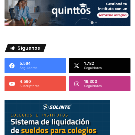
Síguenos
5.564
1.782
Seguidores
Seguidores
4.590
19.300
Suscriptores
Seguidores