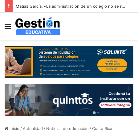
Alerta en la educación infantil española: las patronales advierten que la reducción drástica de ratios sin financiación aboca al colapso del sector de 0 a 3 años
Menú
Inicio
/
Actualidad
/
Noticias de educación
/
Costa Rica