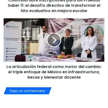
Colombia abre inscripciones para las Pruebas
directivo
Saber 11: el desafío directivo de transformar el
de
hito evaluativo en mejora escolar
transformar
el
La
hito
articulación
evaluativo
federal
en
como
mejora
motor
escolar
del
cambio:
el
triple
La articulación federal como motor del cambio:
enfoque
de
el triple enfoque de México en infraestructura,
México
becas y bienestar docente
en
infraestructura,
Deja un comentario
becas
y
bienestar
docente