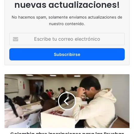
nuevas actualizaciones!
No hacemos spam, solamente enviamos actualizaciones de
nuestro contenido.
Escribe
tu
correo
electrónico
Colombia
abre
inscripciones
para
las
Pruebas
Saber
11:
el
desafío