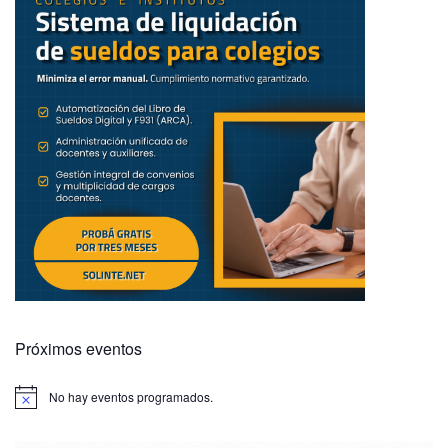
Próximos eventos
No hay eventos programados.
A
v
i