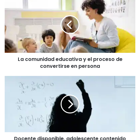
comunidad
educativa
y
el
proceso
de
convertirse
en
La comunidad educativa y el proceso de
persona
convertirse en persona
Docente
disponible,
adolescente
contenido
Docente disponible, adolescente contenido