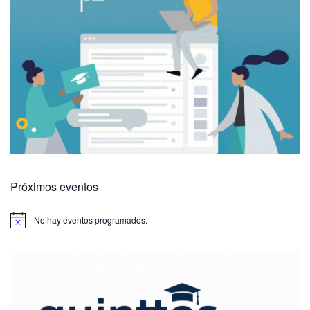
Próximos eventos
No hay eventos programados.
A
v
i
s
o