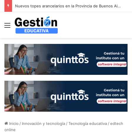
Guía completa para la designación y cambio de Representantes Legales en colegios de PBA (DIEGEP)
Menú
Inicio
/
Innovación y tecnología
/
Tecnología educativa
/
edtech
online