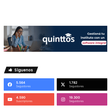
Síguenos
5.564
1.782
Seguidores
Seguidores
4.590
19.300
Suscriptores
Seguidores