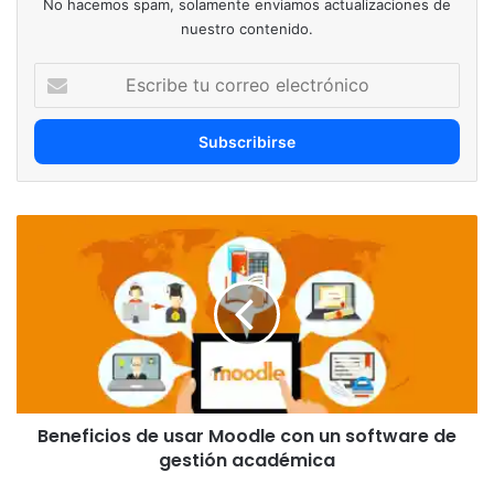
No hacemos spam, solamente enviamos actualizaciones de
nuestro contenido.
Escribe
tu
correo
electrónico
Beneficios
de
usar
Moodle
con
un
software
de
gestión
Beneficios de usar Moodle con un software de
académica
gestión académica