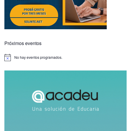
Próximos eventos
No hay eventos programados.
A
v
i
s
o