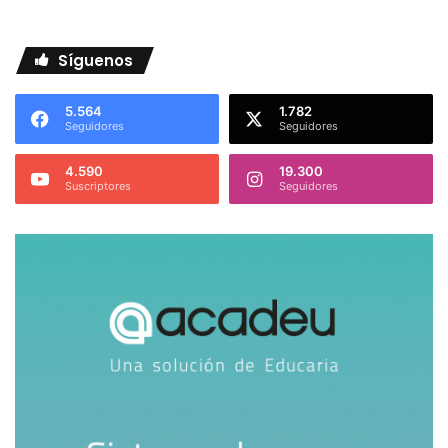
Síguenos
5.564
1.782
Seguidores
Seguidores
4.590
19.300
Suscriptores
Seguidores