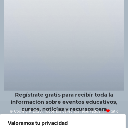
Un placer conocerte.
Regístrate gratis para recibir toda la
información sobre eventos educativos,
cursos, noticias y recursos para
© Copyright 2026, Todos los derechos reservados |
Sitio
educadores.
creado por NextBrain Educación
Valoramos tu privacidad