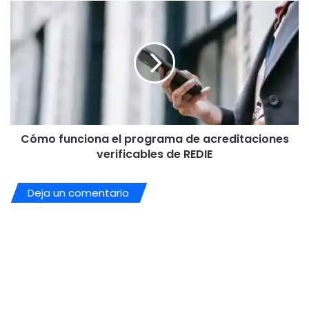
Cómo
funciona
el
programa
de
acreditaciones
verificables
de
REDIE
Cómo funciona el programa de acreditaciones
verificables de REDIE
Deja un comentario