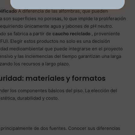
lificado
A diferencia de las alfombras, que pueden
 son superficies no porosas, lo que impide la proliferación
 requiriendo únicamente agua y jabones de pH neutro.
do se fabrica a partir de
caucho reciclado
, proveniente
FU). Elegir estos productos no solo es una decisión
idad medioambiental que puede integrarse en el proyecto
tensivo y las inclemencias del tiempo garantizan una larga
zando los recursos a largo plazo.
guridad: materiales y formatos
nder los componentes básicos del piso. La elección del
stética, durabilidad y costo.
 principalmente de dos fuentes. Conocer sus diferencias