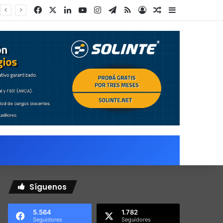
Facebook
X
LinkedIn
YouTube
Instagram
Telegram
RSS
Acceso
Publicación al a
Barra lateral
Síguenos
5.564
1.782
Seguidores
Seguidores