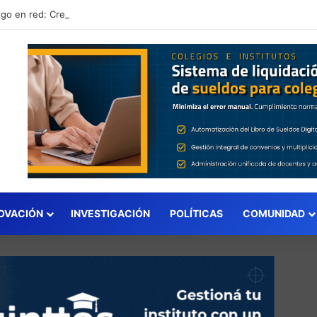
Liderazgo en red: Creando Puentes organiza el Congreso «Conectar para Transformar» con el respaldo de REDIE y Gestión Educativa como media sponsors
OVACIÓN
INVESTIGACIÓN
POLÍTICAS
COMUNIDAD