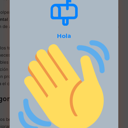
golpes han dejado de ser un complemento estético para
ntal
. No se trata de un gasto, sino de una decisión
 de accidentes, la calidad del ambiente de aprendizaje y la
Hola
 los tomadores de decisiones escolares. A lo largo de las
ecesita saber para realizar una compra informada: desde
onibles hasta el complejo panorama normativo en España y
ación práctica para seleccionar al proveedor adecuado. El
un proceso claro y seguro, garantizando que cada metro
 el crecimiento y el bienestar de sus estudiantes.
e goma? más allá de la
 los beneficios de los pisos de seguridad modernos se
 mejorando el entorno de maneras a menudo insospechadas.