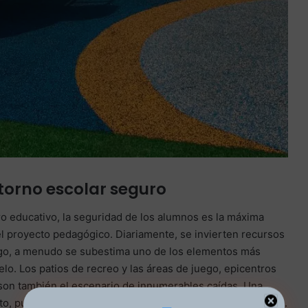
ntorno escolar seguro
ro educativo, la seguridad de los alumnos es la máxima
 el proyecto pedagógico. Diariamente, se invierten recursos
rgo, a menudo se subestima uno de los elementos más
elo. Los patios de recreo y las áreas de juego, epicentros
os, son también el escenario de innumerables caídas. Una
to, puede convertir un simple tropiezo en una lesión grave.