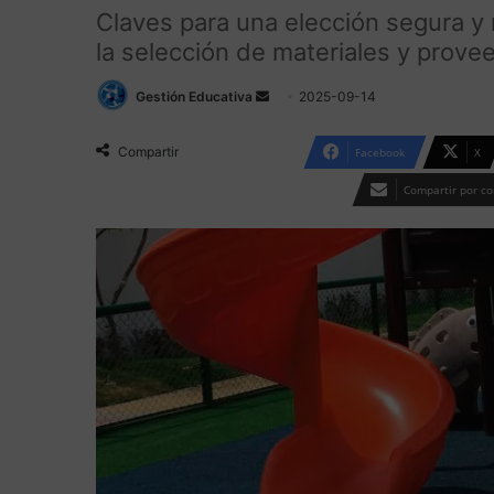
Claves para una elección segura y 
la selección de materiales y prove
Send
Gestión Educativa
2025-09-14
an
email
Compartir
Facebook
X
Compartir por co