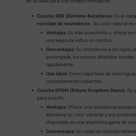
es la clave para una compra inteligente.
Caucho SBR (Estireno-Butadieno):
Es el caba
reciclaje de neumáticos
. Su color natural es
Ventajas:
Es más económico y ofrece exce
una segunda vida a un residuo.
Desventajas:
Su resistencia a los rayos ul
prolongada, los colores añadidos tienden
rápidamente.
Uso ideal:
Como capa base de amortiguació
completamente cubiertos.
Caucho EPDM (Etileno Propileno Dieno):
Es 
para esta fin.
Ventajas:
Ofrece una resistencia excepcio
Mantiene su color vibrante y sus propied
disponible en una amplísima gama de col
Desventajas:
Su costo es considerableme