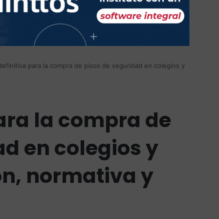
definitiva para la compra de pisos de seguridad en colegios y
para la compra de
ad en colegios y
ón, normativa y