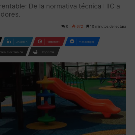
rentable: De la normativa técnica HIC a
edores.
0
672
10 minutos de lectura
LinkedIn
Pinterest
Messenger
rreo electrónico
Imprimir