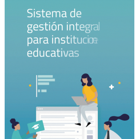
de articulación entre niveles, desde la educación primaria
hasta la investigación de frontera, y ha simplificado
significativamente los procesos administrativos para
instituciones educativas.
Finlandia presenta un modelo aún más sofisticado. Su
Ministerio de Educación y Cultura no solo integra todos los
niveles educativos, sino que también incorpora políticas
culturales, deportivas y de juventud. Esta integración se
basa en una visión holística del desarrollo humano que
reconoce las sinergias entre diferentes dimensiones de la
formación personal y ciudadana. Los resultados son
evidentes: Finlandia no solo lidera rankings educativos
globales, sino que ha construido uno de los sistemas de
innovación más dinámicos del mundo.
Corea del Sur ofrece una tercera variante. Mantiene