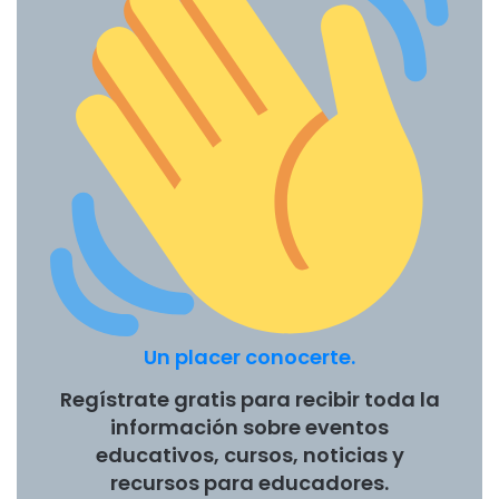
(SENESCYT) al Ministerio de Educación. Esta fusión no
solo tiene implicaciones administrativas, sino que
representa una apuesta por un modelo de gestión
educativa que privilegie la articulación vertical sobre la
especialización horizontal.
El sistema ecuatoriano de educación superior había
evolucionado hacia una estructura tripartita que, si bien
garantizaba equilibrios y controles, también genera
complejidades operativas significativas. El Consejo de
Educación Superior (CES) se encargaba de la planificación
y regulación del sistema; el Consejo de Aseguramiento de
Un placer conocerte.
la Calidad de la Educación Superior (CACES) supervisa la
evaluación y acreditación; y SENESCYT maneja las
Regístrate gratis para recibir toda la
políticas públicas, becas y programas de investigación.
información sobre eventos
Esta división, inspirada en principios de separación
educativos, cursos, noticias y
funcional, ha creado en la práctica un laberinto burocrático
recursos para educadores.
que complica tanto la toma de decisiones estratégicas