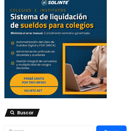
combina flexibilidad estructural con coordinación
centralizada: el número de ministerios puede variar según
las prioridades gubernamentales, pero el Primer Ministro
mantiene un rol de coordinación que asegura coherencia
política. Además, la distinción entre ministerios plenos,
ministerios delegados y secretarios de Estado permite
gradaciones de importancia y especialización que pueden
adaptarse a circunstancias cambiantes.
Quizás la lección más instructiva viene de las experiencias
de reforma recientes. La Argentina de Javier Milei, que
redujo drásticamente de 18 a 8 ministerios, ofrece un caso
de estudio sobre los riesgos de cambios abruptos y
excesivamente radicales. Si bien es temprano para evaluar
completamente los resultados, las primeras señales
sugieren que la velocidad y profundidad de la reforma han
Buscar
generado disrupciones en servicios públicos esenciales y
resistencia social significativa.
Buscar: