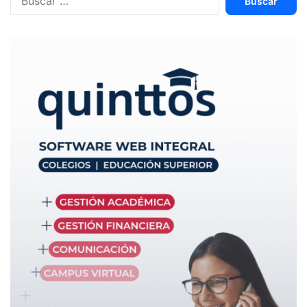
En contraste, la experiencia brasileña bajo Michel Temer
ilustra las virtudes de las reformas graduales y bien
planificadas. La reducción de 32 a 24 ministerios se
ejecutó de manera paulatina, preservando capacidades
institucionales clave y manteniendo la continuidad de
servicios esenciales; lo que se basó en la anterior
reducción operada por Dilma Rousseff, que había
recortado ya en octubre de 2015 varios de los 39
ministerios que tenía entonces. Los resultados fueron
tangibles: reducción de costos administrativos del 15% sin
deterioro significativo en la calidad de las políticas
públicas.
Capítulo III: La reforma
ecuatoriana en perspectiva
Con este telón de fondo internacional, la reforma