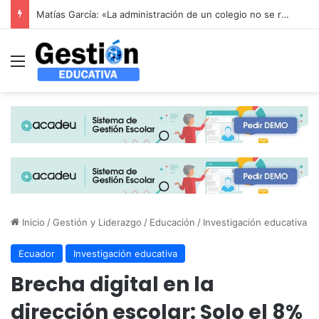
Alerta en la educación infantil española: las patronales advierten que la reducción drástica de ratios sin financiación aboca al colapso del sector de 0 a 3 años
Menú
Inicio
/
Gestión y Liderazgo
/
Educación
/
Investigación educativa
Ecuador
Investigación educativa
Brecha digital en la
dirección escolar: Solo el 8%