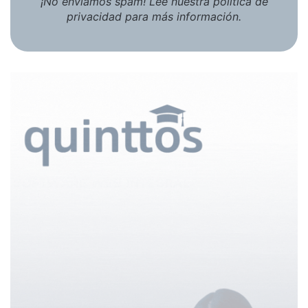
¡No enviamos spam! Lee nuestra
política de
privacidad
para más información.