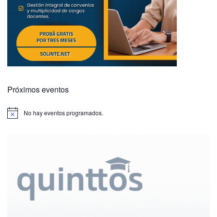
Próximos eventos
No hay eventos programados.
A
v
i
s
o