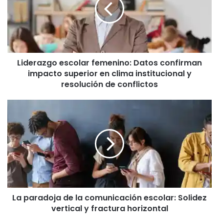
Datos
confirman
impacto
superior
en
clima
Liderazgo escolar femenino: Datos confirman
institucional
y
impacto superior en clima institucional y
resolución
resolución de conflictos
de
conflictos
La
paradoja
de
la
comunicación
escolar:
Solidez
vertical
y
La paradoja de la comunicación escolar: Solidez
fractura
horizontal
vertical y fractura horizontal