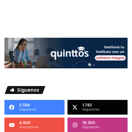
Síguenos
5.564
1.782
Seguidores
Seguidores
4.600
19.300
Suscriptores
Seguidores