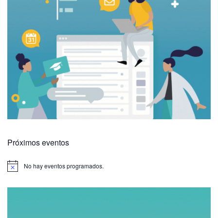
Próximos eventos
No hay eventos programados.
A
v
i
s
o