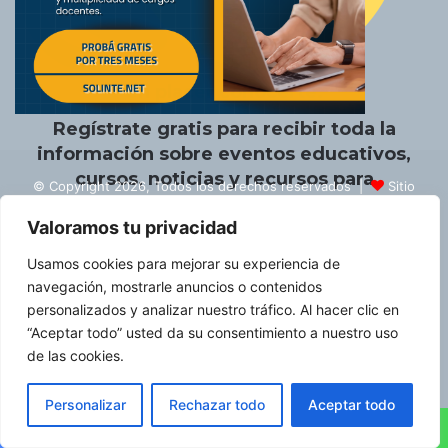
Un placer conocerte.
Regístrate gratis para recibir toda la
información sobre eventos educativos,
cursos, noticias y recursos para
© Copyright 2026, Todos los derechos reservados |
Sitio
educadores.
creado por NextBrain Educación
Valoramos tu privacidad
Escribe artículos
¡Anuncia aquí!
Enviar gacetillas
Usamos cookies para mejorar su experiencia de
Quiénes somos
Red de Directivos (REDIE)
Contacto
navegación, mostrarle anuncios o contenidos
personalizados y analizar nuestro tráfico. Al hacer clic en
Política de privacidad
“Aceptar todo” usted da su consentimiento a nuestro uso
de las cookies.
Facebook
X
LinkedIn
YouTube
Instagram
Telegram
RSS
¡No enviamos spam! Lee nuestra
política de
Personalizar
Rechazar todo
Aceptar todo
privacidad
para más información.
Facebook
X
LinkedIn
WhatsApp