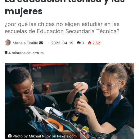
mujeres
¿por qué las chicas no eligen estudiar en las
escuelas de Educación Secundaria Técnica?
Send
Mariela Fiorillo
2023-04-19
0
2.521
an
4 minutos de lectura
email
Photo by Mikhail Nilov on
Pexels.com