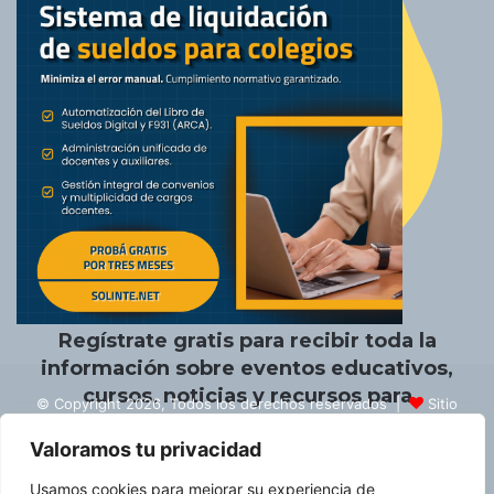
Un placer conocerte.
Regístrate gratis para recibir toda la
información sobre eventos educativos,
cursos, noticias y recursos para
© Copyright 2026, Todos los derechos reservados |
Sitio
educadores.
creado por NextBrain Educación
Valoramos tu privacidad
Escribe artículos
¡Anuncia aquí!
Enviar gacetillas
Usamos cookies para mejorar su experiencia de