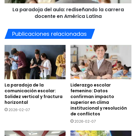
en
La paradoja del aula: rediseñando la carrera
América
Latina
docente en América Latina
Publicaciones relacionadas
La paradoja de la
Liderazgo escolar
comunicación escolar:
femenino: Datos
Solidez vertical y fractura
confirman impacto
horizontal
superior en clima
institucional y resolución
2026-02-07
de conflictos
2026-02-07