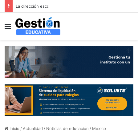
La dirección escolar, entre la burocracia y el liderazgo: el debate que propone el XVII Foro Latinoamericano de Educación
Menú
Inicio
/
Actualidad
/
Noticias de educación
/
México