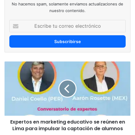
No hacemos spam, solamente enviamos actualizaciones de
nuestro contenido.
Escribe
tu
correo
electrónico
Expertos
en
marketing
educativo
se
reúnen
en
Lima
para
Expertos en marketing educativo se reúnen en
impulsar
la
Lima para impulsar la captación de alumnos
captación