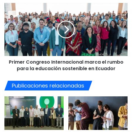
de
Primer
alumnos
Congreso
Internacional
marca
el
rumbo
para
la
educación
Primer Congreso Internacional marca el rumbo
sostenible
en
para la educación sostenible en Ecuador
Ecuador
Publicaciones relacionadas