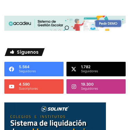
Síguenos
5.564
1.782
Seguidores
Seguidores
4.590
19.300
Suscriptores
Seguidores