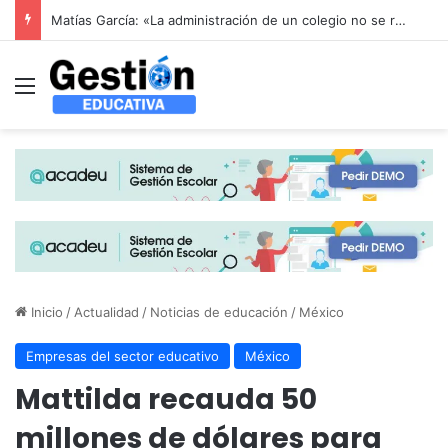
Alerta en la educación infantil española: las patronales advierten que la reducción drástica de ratios sin financiación aboca al colapso del sector de 0 a 3 años
Menú
Inicio
/
Actualidad
/
Noticias de educación
/
México
Empresas del sector educativo
México
Mattilda recauda 50
millones de dólares para