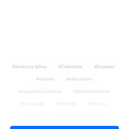
américa latina
Colombia
Ecuador
edtech
educación
escuelas privadas
financiamiento
Lendable
Mattilda
México
startup
tecnología financiera