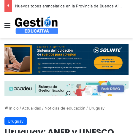
Guía completa para la designación y cambio de Representantes Legales en colegios de PBA (DIEGEP)
Menú
Inicio
/
Actualidad
/
Noticias de educación
/
Uruguay
Uruguay
Uruguay: ANEP y UNESCO