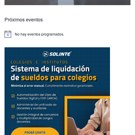
Próximos eventos
No hay eventos programados.
A
v
i
s
o