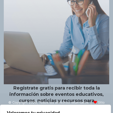
Un placer conocerte.
Regístrate gratis para recibir toda la
información sobre eventos educativos,
cursos, noticias y recursos para
© Copyright 2026, Todos los derechos reservados |
Sitio
educadores.
creado por NextBrain Educación
Valoramos tu privacidad