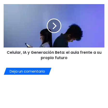
impacto
en
Celular,
la
IA
gestión
y
escolar
Generación
Beta:
el
aula
frente
a
Celular, IA y Generación Beta: el aula frente a su
su
propio
propio futuro
futuro
Deja un comentario