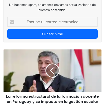
No hacemos spam, solamente enviamos actualizaciones de
nuestro contenido.
Escribe
tu
correo
electrónico
La
reforma
estructural
de
la
formación
docente
en
Paraguay
La reforma estructural de la formación docente
y
su
en Paraguay y su impacto en la gestión escolar