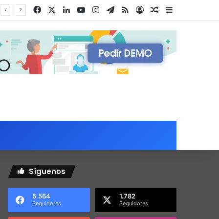
Facebook
X
LinkedIn
YouTube
Instagram
Telegram
RSS
Acceso
Publicación al a
Barra lateral
Síguenos
5.564
1.782
Seguidores
Seguidores