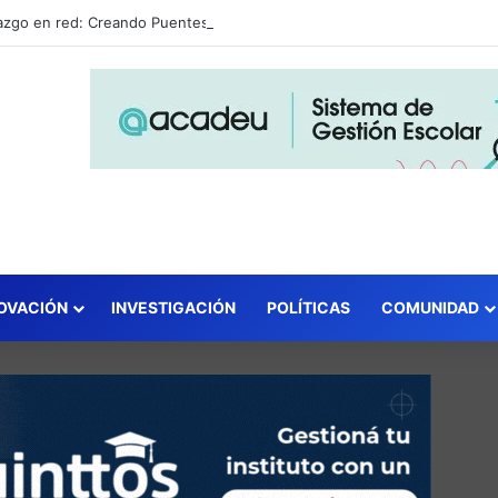
Liderazgo en red: Creando Puentes organiza el Congreso «Conectar para Transformar» con el respaldo de REDIE y Gestión Educativa como media sponsors
OVACIÓN
INVESTIGACIÓN
POLÍTICAS
COMUNIDAD