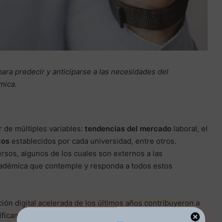
 para predecir y anticiparse a las necesidades del
émica.
r de múltiples variables:
tendencias del mercado
laboral, el
cos
establecidos por cada universidad, entre otros.
rsos, algunos de los cuales son externos a las
 académica que contemple y responda a todos estos
ión digital acelerada de los últimos años contribuyeron a
nifican su propuesta educativa. Del mismo modo, influyen