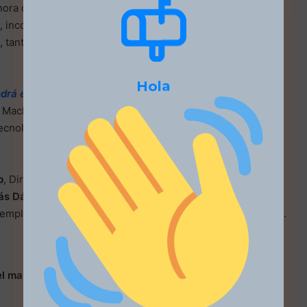
 hora de elegir una casa de estudios. Por este motivo, es
, incorporando herramientas que permitan
analizar,
, tanto de la universidad como de las personas que la
Hola
drá éxito? Herramientas de AI que pueden ayudar a
 Machina indagará sobre las variables que influyen a la
tecnológicas que se pueden aplicar para gestionarlas de
p
, Director de Inteligencia y Planeamiento Estratégico en
ás Dávila
, CMO de Ed Machina. Ambos especialistas
emplando cada instancia del ciclo de vida de un estudiante.
 el martes 30 de noviembre, a las 14 PM Argentina.