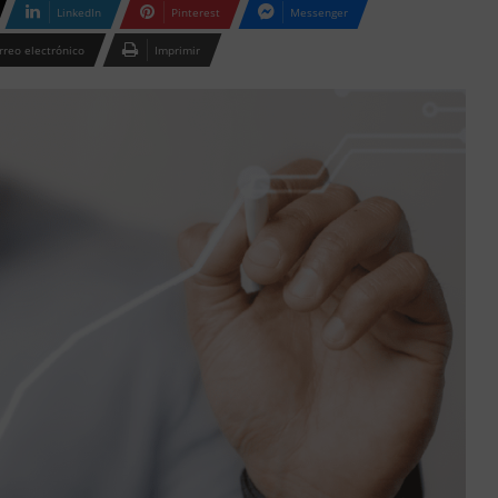
LinkedIn
Pinterest
Messenger
rreo electrónico
Imprimir