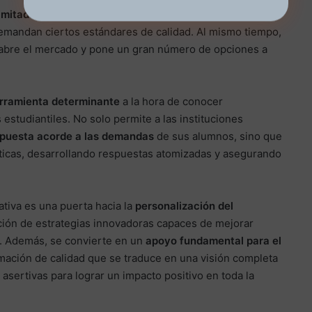
imitado a la información
, realizan comparaciones entre
demandan ciertos estándares de calidad. Al mismo tiempo,
 abre el mercado y pone un gran número de opciones a
erramienta determinante
a la hora de conocer
studiantiles. No solo permite a las instituciones
puesta acorde a las demandas
de sus alumnos, sino que
ticas, desarrollando respuestas atomizadas y asegurando
tiva es una puerta hacia la
personalización del
ción de estrategias innovadoras capaces de mejorar
o. Además, se convierte en un
apoyo fundamental para el
rmación de calidad que se traduce en una visión completa
s asertivas para lograr un impacto positivo en toda la