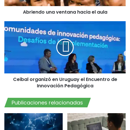
Abriendo una ventana hacia el aula
Ceibal
organizó
en
Uruguay
el
Encuentro
de
Innovación
Pedagógica
Ceibal organizó en Uruguay el Encuentro de
Innovación Pedagógica
Publicaciones relacionadas