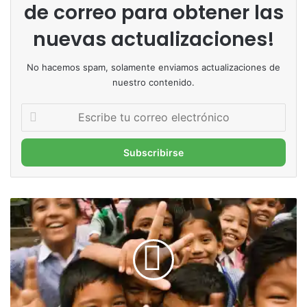
de correo para obtener las
nuevas actualizaciones!
No hacemos spam, solamente enviamos actualizaciones de
nuestro contenido.
Escribe
tu
correo
electrónico
Abriendo
una
ventana
hacia
el
aula