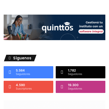
Síguenos
5.564
1.782
Seguidores
Seguidores
4.590
19.300
Suscriptores
Seguidores