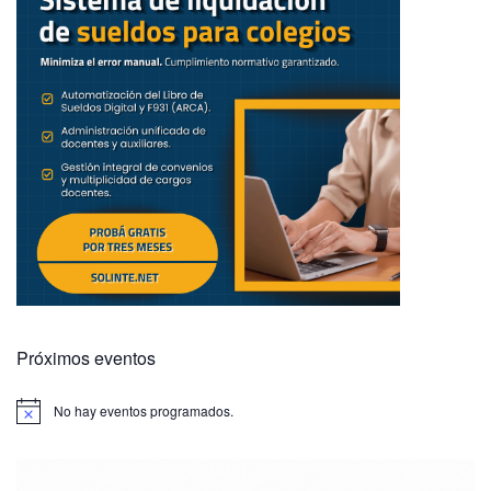
Próximos eventos
No hay eventos programados.
A
v
i
s
o