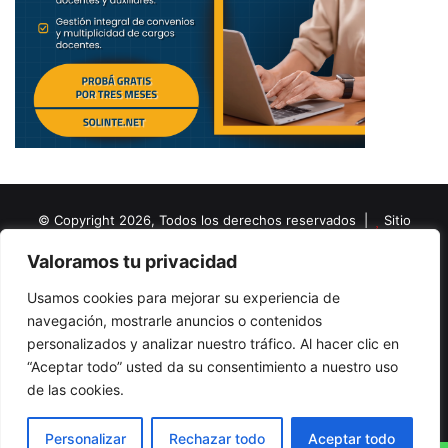
© Copyright 2026, Todos los derechos reservados |
Sitio
creado por NextBrain Educación
Valoramos tu privacidad
Escribe artículos
¡Anuncia aquí!
Enviar gacetillas
Usamos cookies para mejorar su experiencia de
Quiénes somos
Red de Directivos (REDIE)
Contacto
navegación, mostrarle anuncios o contenidos
personalizados y analizar nuestro tráfico. Al hacer clic en
Política de privacidad
“Aceptar todo” usted da su consentimiento a nuestro uso
de las cookies.
Facebook
X
LinkedIn
YouTube
Instagram
Telegram
RSS
Personalizar
Rechazar todo
Aceptar todo