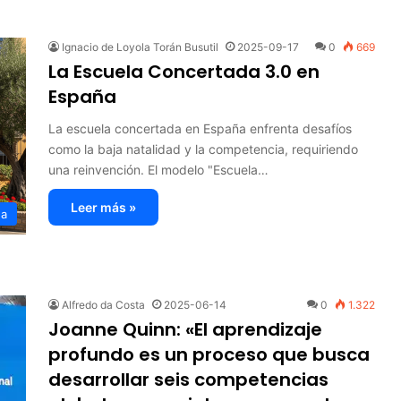
Ignacio de Loyola Torán Busutil
2025-09-17
0
669
La Escuela Concertada 3.0 en
España
La escuela concertada en España enfrenta desafíos
como la baja natalidad y la competencia, requiriendo
una reinvención. El modelo "Escuela…
Leer más »
ña
Alfredo da Costa
2025-06-14
0
1.322
Joanne Quinn: «El aprendizaje
profundo es un proceso que busca
desarrollar seis competencias