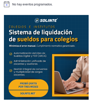
No hay eventos programados.
A
v
i
s
o