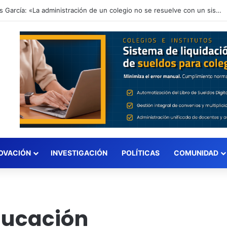
Matías García: «La administración de un colegio no se resuelve con un sistema genérico: se resuelve entendiendo cómo funciona un colegio por dentro»
OVACIÓN
INVESTIGACIÓN
POLÍTICAS
COMUNIDAD
ducación