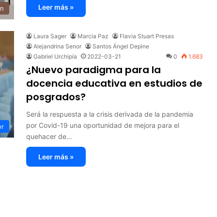
Leer más »
ón
Laura Sager
Marcia Paz
Flavia Stuart Presas
Alejandrina Senor
Santos Ángel Depine
Gabriel Urchipía
2022-03-21
0
1.683
¿Nuevo paradigma para la
docencia educativa en estudios de
posgrados?
Será la respuesta a la crisis derivada de la pandemia
por Covid-19 una oportunidad de mejora para el
or
quehacer de…
Leer más »