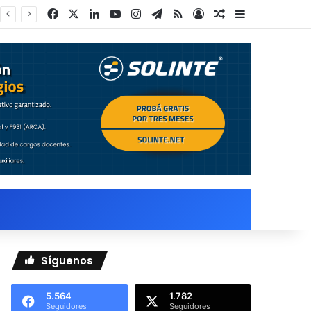
Facebook
X
LinkedIn
YouTube
Instagram
Telegram
RSS
Acceso
Publicación al a
Barra lateral
Síguenos
5.564
1.782
Seguidores
Seguidores