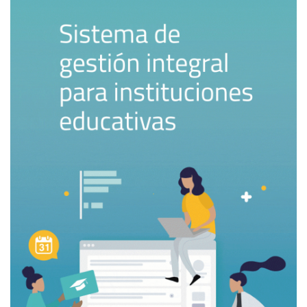
El liderazgo del cambio como
ejercicio de humildad
La paradoja es que cuanto más complejos se vuelven los
desafíos educativos, más se necesita simplicidad interior.
Morin y Wheatley coinciden en que la inteligencia de los
sistemas vivos no surge de la rigidez, sino de la capacidad
de regenerarse. Esa regeneración, en las escuelas, ocurre
cuando los líderes se atreven a reconocer su
vulnerabilidad y la convierten en aprendizaje compartido.
El cambio se vuelve entonces un ejercicio de humildad
institucional: la aceptación de que ningún método
sustituye el poder transformador de una comunidad que
se mira a sí misma con honestidad y lo actualiza en
conversaciones.
El liderazgo como práctica interior colectiva, por tanto, no