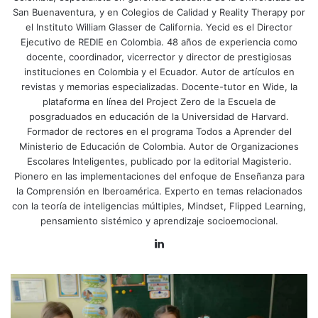
San Buenaventura, y en Colegios de Calidad y Reality Therapy por
culturas no cambian cuando se diagnostican, sino cuando
el Instituto William Glasser de California. Yecid es el Director
se reencuentran con lo que les da vida. En una escuela,
Ejecutivo de REDIE en Colombia. 48 años de experiencia como
esto puede significar reemplazar la obsesión por los
docente, coordinador, vicerrector y director de prestigiosas
indicadores y los KPI´s por la búsqueda del relato
instituciones en Colombia y el Ecuador. Autor de artículos en
compartido de por qué educamos. Cuando las
revistas y memorias especializadas. Docente-tutor en Wide, la
plataforma en línea del Project Zero de la Escuela de
conversaciones al interior de las escuelas se orientan a
posgraduados en educación de la Universidad de Harvard.
descubrir fortalezas, la organización comienza a
Formador de rectores en el programa Todos a Aprender del
reconocerse a sí misma como comunidad, y esa
Ministerio de Educación de Colombia. Autor de Organizaciones
autopercepción genera energía: el cambio como acto
Escolares Inteligentes, publicado por la editorial Magisterio.
generoso de gratitud.
Pionero en las implementaciones del enfoque de Enseñanza para
la Comprensión en Iberoamérica. Experto en temas relacionados
con la teoría de inteligencias múltiples, Mindset, Flipped Learning,
pensamiento sistémico y aprendizaje socioemocional.
Heifetz (1994) llamó a este fenómeno “liderazgo
LinkedIn
adaptativo”: la capacidad de sostener la tensión del cambio
sin disolver el vínculo humano. Pero esa capacidad no
nace del carisma ni del control, sino de lo que Goleman y
Boyatzis (2019) llamaron inteligencia emocional: la
autoconciencia y la empatía, (a mí me gusta más hablar de