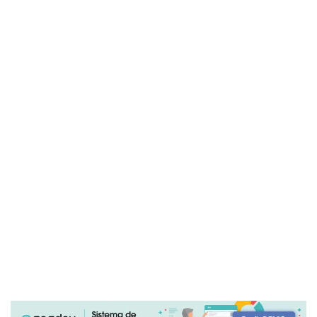
la mente con la apertura del corazón. No es casual que las
escuelas más innovadoras del mundo, según estudios
recientes de Laloux y Senge, sean aquellas donde la
colaboración se fundamenta en espacios de reflexión
compartida: círculos de conversaciones estructuradas,
revisiones apreciativas, encuentros sin jerarquía. Lo que
allí ocurre no es terapia, sino gobernanza emocional; no
introspección mística, sino estrategia de sostenibilidad
humana.
Uno de los autoresa quien más le debemos por su rescate
de la construcción organizacional a través de lo
conversacional es David Perkins (2009). En su afamado
King Arthur’s Round Table
, una obra puente entre la teoría
del aprendizaje, la gestión del conocimiento y el liderazgo
educativo, encontramos la potente afirmación de que “las
conversaciones crean las organizaciones”, enlazando así