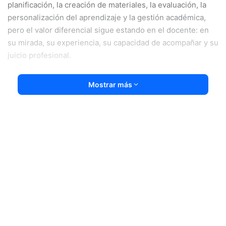
planificación, la creación de materiales, la evaluación, la
personalización del aprendizaje y la gestión académica,
pero el valor diferencial sigue estando en el docente: en
su mirada, su experiencia, su capacidad de acompañar y su
juicio profesional.
De cara al próximo webinar de la convocatoria especial
Mostrar más
REDIE / Gestión Educativa, conversamos con Frank
Moreno, Director Académico Asociado de EduGlobal Hub y
tutor académico de la Certificación Internacional en
Inteligencia Artificial Aplicada a la Educación. Frank cuenta
con una amplia trayectoria en innovación, transformación
digital, emprendimiento, Big Data, Inteligencia Artificial,
Business Analytics, ciberseguridad y formación ejecutiva.
Ha sido profesor y tutor en programas de máster,
consultor, formador y conferencista internacional, con
experiencia en España y Latinoamérica, y ha acompañado
procesos de formación vinculados a tecnología, datos,