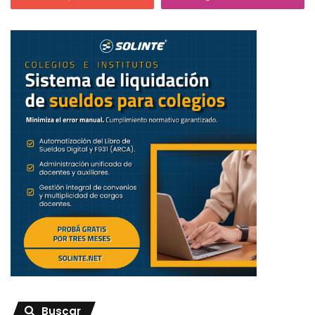
Rigor para entender la tecnología sin mitos; práctica para
que el docente pueda aplicar lo aprendido al día siguiente;
y humanidad para mantener el foco en la pedagogía, la
ética y el bienestar del alumnado.
Ciencia y determinación como centro integrador. La
certificación está diseñada para acompañar al docente
paso a paso, con ejemplos reales, actividades guiadas y
criterios claros para un uso responsable de la IA.
¿Qué resultados debería llevarse
un docente al finalizar el
programa?
El docente sale con un marco claro para usar IA en el aula,
actividades listas para aplicar, criterios éticos, estrategias
Buscar
de evaluación, plantillas de personalización y dominio de