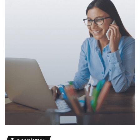
Que existen riesgos reales, pero gestionables con criterio.
Que el docente sigue siendo el centro del proceso
educativo, al menos así lo pienso y lo seguiré pensando
mucho tiempo.
Y que la clave no es saberlo todo, sino empezar con
seguridad, ética y propósito.
El webinar busca dar claridad, confianza y ejemplos
aplicables desde el día siguiente. Y, por qué no, una guía y
orientación hacia una dirección clara y efectiva del uso de
la IA.
Próximo webinar: Inteligencia
Artificial para docentes