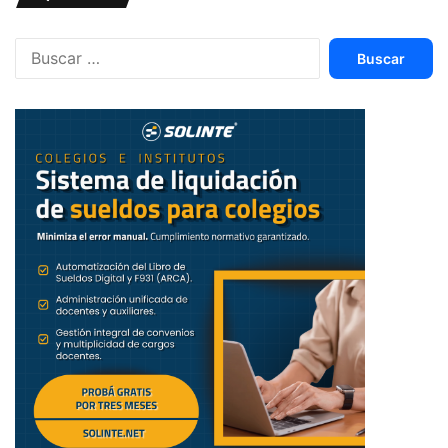
herramientas clave.
Buscar:
Pero, sobre todo, sale con confianza: sabe qué puede
hacer, qué no debe hacer y cómo integrar la IA sin perder
su identidad pedagógica.
El objetivo es que el docente se convierta en un usuario
competente, crítico y creativo.
¿Qué mensaje darías a quienes
aún sienten incertidumbre o
resistencia?
La incertidumbre es normal. La IA es nueva, rápida y a
veces abrumadora e incluso algo caótica.
Pero no se trata de sustituir nada, sino de evolucionar. La