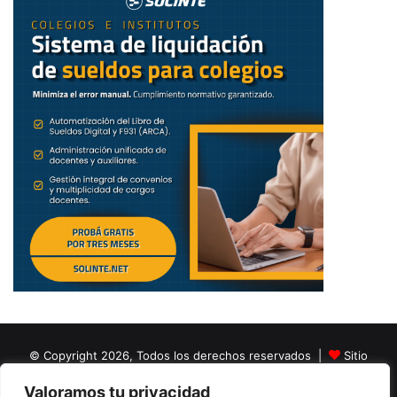
conocer con mayor detalle el enfoque académico de la
Certificación Internacional en Inteligencia Artificial
Aplicada a la Educación.
Las personas interesadas podrán registrarse al webinar y
solicitar información sobre la certificación a través de la
convocatoria especial REDIE / Gestión Educativa.
https://www.youtube.com/watch?v=f8EdxLl25xQ
Convocatoria especial REDIE /
Gestión Educativa
En el marco de la colaboración entre REDIE / Gestión
Educativa y EduGlobal Hub, se encuentra abierta una
convocatoria especial para la
Certificación Internacional
© Copyright 2026, Todos los derechos reservados |
Sitio
en Inteligencia Artificial Aplicada a la Educación
, dirigida
creado por NextBrain Educación
Valoramos tu privacidad