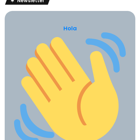
Newsletter
Para seguir profundizando en estas ideas y ofrecer
ejemplos aplicables al trabajo educativo, Frank Moreno
impartirá el webinar:
Hola
“Inteligencia Artificial para docentes: herramientas,
riesgos y oportunidades para transformar el aula”
La sesión estará orientada a docentes, directivos
académicos, equipos de gestión y profesionales del sector
educativo que desean comprender cómo empezar a
incorporar la inteligencia artificial de forma práctica, ética y
pedagógica.
Durante el encuentro se abordarán herramientas útiles
para el aula, oportunidades de aplicación, riesgos que
conviene tener presentes y criterios para integrar la IA sin
perder el enfoque humano del proceso educativo.