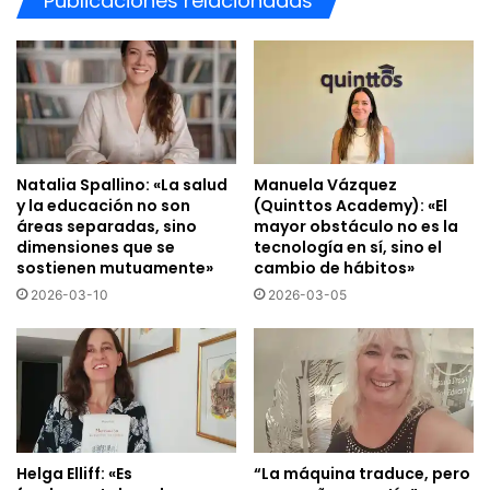
Publicaciones relacionadas
Competencias técnicas básicas:
saber usar herramientas,
evaluar su calidad y entender sus límites.
Competencias pedagógicas digitales:
integrar IA en
actividades, evaluación y personalización.
Competencias éticas:
privacidad, sesgos, transparencia y
Natalia Spallino: «La salud
Manuela Vázquez
y la educación no son
(Quinttos Academy): «El
uso responsable.
áreas separadas, sino
mayor obstáculo no es la
dimensiones que se
tecnología en sí, sino el
El objetivo no es que el docente sea experto en IA, sino
sostienen mutuamente»
cambio de hábitos»
que sea competente, crítico y seguro en su uso.
2026-03-10
2026-03-05
¿Qué papel deben jugar los
equipos directivos en esta
transición?
Los equipos directivos deben liderar con visión, no con
Helga Elliff: «Es
“La máquina traduce, pero