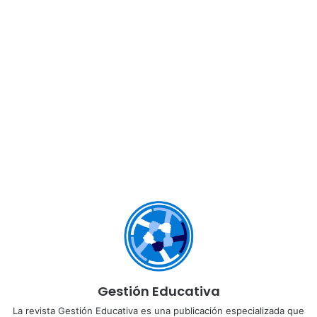
innovación y toma de decisiones.
“La IA no sustituye la labor docente: la amplifica. Quien se
forme hoy podrá guiar al alumnado, diseñar actividades
más personalizadas y mantener el control ético y didáctico
del proceso.”
Frank, ¿por qué es importante que
los docentes comiencen a
formarse ahora en IA aplicada a la
educación?
La inteligencia artificial ya está transformando la forma en
que los estudiantes aprenden y acceden a la información.
Formarse ahora permite a los docentes anticiparse,
comprender las herramientas y utilizarlas de forma
Gestión Educativa
pedagógica, no improvisada.
La revista Gestión Educativa es una publicación especializada que