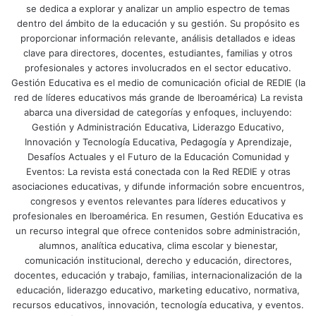
se dedica a explorar y analizar un amplio espectro de temas
La IA no sustituye la labor docente: la amplifica. Quien se
dentro del ámbito de la educación y su gestión. Su propósito es
forme hoy podrá guiar al alumnado, diseñar actividades
proporcionar información relevante, análisis detallados e ideas
clave para directores, docentes, estudiantes, familias y otros
más personalizadas y mantener el control ético y didáctico
profesionales y actores involucrados en el sector educativo.
del proceso.
Gestión Educativa es el medio de comunicación oficial de REDIE (la
red de líderes educativos más grande de Iberoamérica) La revista
La formación temprana, recurrente y planificada evita la
abarca una diversidad de categorías y enfoques, incluyendo:
brecha digital y fortalece el rol del docente como referente
Gestión y Administración Educativa, Liderazgo Educativo,
Innovación y Tecnología Educativa, Pedagogía y Aprendizaje,
pedagógico en un entorno cambiante y de alta
Desafíos Actuales y el Futuro de la Educación Comunidad y
incertidumbre tecnológica.
Eventos: La revista está conectada con la Red REDIE y otras
asociaciones educativas, y difunde información sobre encuentros,
¿Cuál es el principal error que
congresos y eventos relevantes para líderes educativos y
pueden cometer las instituciones
profesionales en Iberoamérica. En resumen, Gestión Educativa es
un recurso integral que ofrece contenidos sobre administración,
al incorporar IA?
alumnos, analítica educativa, clima escolar y bienestar,
comunicación institucional, derecho y educación, directores,
El error más común, y por otra parte lógico, es centrarse
docentes, educación y trabajo, familias, internacionalización de la
en la herramienta y no en el propósito pedagógico.
educación, liderazgo educativo, marketing educativo, normativa,
recursos educativos, innovación, tecnología educativa, y eventos.