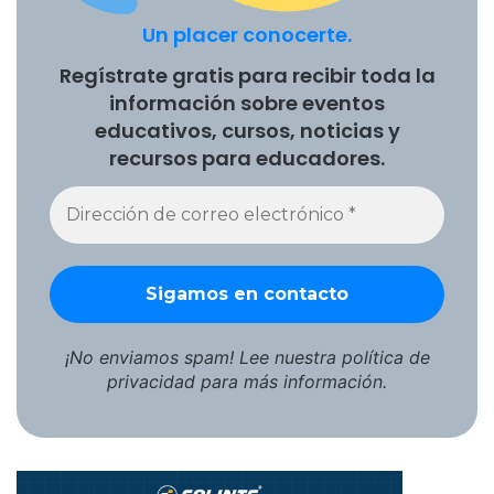
Fecha:
1 de julio de 2026
Un placer conocerte.
Hora:
Regístrate gratis para recibir toda la
información sobre eventos
17:00 h España
educativos, cursos, noticias y
12:00 h Argentina, Uruguay y Brasil
recursos para educadores.
11:00 h Chile, Bolivia, Paraguay, Venezuela, República
Dominicana y Puerto Rico
10:00 h Colombia, Ecuador, Perú y Panamá
09:00 h México, Guatemala, Honduras, El Salvador,
Nicaragua y Costa Rica
¡No enviamos spam! Lee nuestra
política de
Duración:
60 minutos
privacidad
para más información.
Ponente:
Frank Moreno, Director Académico de EDGH
Academy
El webinar será también un espacio para resolver dudas y