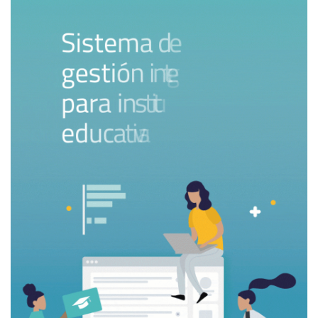
la influencia de organismos multilaterales como la
UNESCO, el BID y la OCDE, que recomendaron este
enfoque como vehículo para la empleabilidad y la
integración a la economía global. Países como México,
Colombia, Chile y Perú rediseñaron sus planes de estudio
hacia marcos competenciales, especialmente en
educación básica y técnica. Sin embargo, la investigación
regional, como la de Juan Carlos Tedesco en Argentina
(2004) o las evaluaciones críticas del Instituto de
Investigación Educativa de la UNAM, ha mostrado que este
traslado se dio muchas veces sin la infraestructura
pedagógica necesaria, derivando en currículos recargados
de indicadores, poco contextualizados y difíciles de
implementar en aulas con alta desigualdad de recursos. En
lugar de promover equidad, el énfasis en “competencias
transferibles” terminó muchas veces reforzando la
fragmentación de los aprendizajes y reduciendo la
centralidad de las disciplinas en escuelas ya vulnerables.