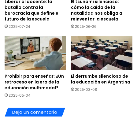
Liberar al docente: la
El tsunami silencioso:
batalla contra la
cómo la caída de la
general: sin teoría, conceptos y problemas disciplinares, el
burocracia que define el
natalidad nos obliga a
currículo por competencias corre el riesgo de convertirse
futuro de la escuela
reinventar la escuela
en entrenamiento de destrezas descontextualizadas.
2025-07-24
2025-06-26
Por otra parte, la investigación de Jal Mehta y Sarah Fine
(2019) sobre aprendizaje profundo en la secundaria
estadounidense confirma otra limitación de los CPC: allí
donde observaron aprendizaje potente no fue porque
hubiese listas de competencias, sino porque existía
Prohibir para enseñar: ¿Un
El derrumbe silencioso de
cultura intelectual, tiempo y tareas auténticas que
retroceso en la era de la
la educación en Argentina
integraban dominio, identidad y creatividad. En contraste,
educación multimodal?
2025-03-08
la cultura del desempeño (cumplir objetivos, evidenciar
2025-05-04
competencias), como ilustraremos más adelante, condujo
a prácticas superficiales, controladas por pruebas, que
Deja un comentario
apagaban la curiosidad intelectual. El mensaje práctico es
claro: el aprendizaje profundo depende de lo que llamaré
“
ecosistemas pedagógicos enriquecidos
”, no de plantillas