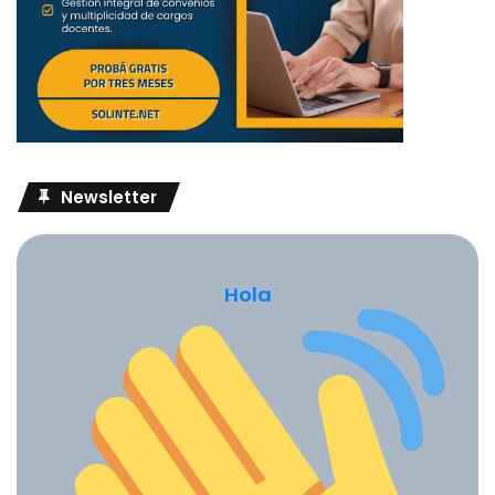
Un aspecto que suele quedar oculto en el debate sobre los
CPC es su dificultad para integrar el desarrollo
socioemocional de los estudiantes. Aunque muchos
marcos de política hablan de competencias
socioemocionales como resiliencia, empatía o
autorregulación, traducir estas dimensiones en
Newsletter
indicadores observables y rúbricas resulta problemático.
La investigación internacional lo confirma. La OCDE (2015,
Skills for Social Progress
) mostró que las habilidades
Hola
socioemocionales tienen un fuerte impacto en el bienestar
y el rendimiento académico, pero los intentos de medirlas
a gran escala han encontrado serios problemas de validez
y fiabilidad. El riesgo es confundir respuestas a
cuestionarios con procesos genuinos de crecimiento
personal.
En América Latina, el Banco Mundial y el BID (2020,