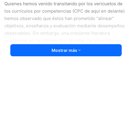
Quienes hemos venido transitando por los vericuetos de
los currículos por competencias (CPC de aquí en delante)
hemos observado que éstos han prometido “alinear”
objetivos, enseñanza y evaluación mediante desempeños
observables. Sin embargo, una creciente literatura
académica, en las últimas dos décadas, ha advertido que
esta lógica, heredera del
management
y de la
Mostrar más
estandarización por resultados, empobrece la experiencia
educativa al reducirla a conductas medibles, descuidando
propósitos más amplios como la formación del sujeto y la
socialización democrática.
En mi criterio, el ejemplo más claro de esta corriente de
pensamiento es Gert Biesta, un influyente profesor y
teórico neerlandés, especializado en filosofía de la
educación y política educativa y quien ha ocupado cargos
en la Universidad de Edimburgo y la Universidad de
Maynooth, en Irlanda, y ha sido asesor para algunos