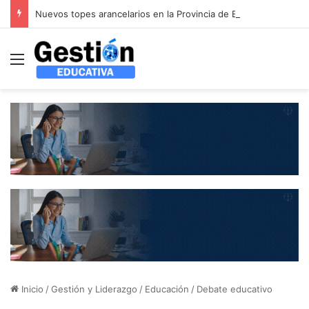
Nuevos topes arancelarios en la Provincia de Buenos Aires: las cuotas de colegios privados aumentarán hasta un 8,1% entre agosto y septiembre
Menú
Inicio
/
Gestión y Liderazgo
/
Educación
/
Debate educativo