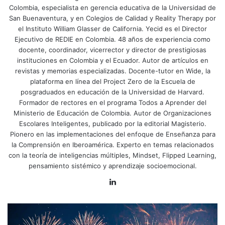
“conocimiento poderoso”: ideas, conceptos y
Colombia, especialista en gerencia educativa de la Universidad de
San Buenaventura, y en Colegios de Calidad y Reality Therapy por
procedimientos validados socialmente que permiten ir más
el Instituto William Glasser de California. Yecid es el Director
allá de la experiencia inmediata. Deng (2022) propone,
Ejecutivo de REDIE en Colombia. 48 años de experiencia como
precisamente, currículos ricos en conocimiento como
docente, coordinador, vicerrector y director de prestigiosas
alternativa a aquellos dominados por el foco de las
instituciones en Colombia y el Ecuador. Autor de artículos en
competencias, argumentando que sin arquitecturas
revistas y memorias especializadas. Docente-tutor en Wide, la
plataforma en línea del Project Zero de la Escuela de
conceptuales robustas es ilusoria la transferencia que
posgraduados en educación de la Universidad de Harvard.
prometen los CPC. Incluso críticos de Young, como John
Formador de rectores en el programa Todos a Aprender del
White (2019) , confirman, desde la acera de enfrente, que
Ministerio de Educación de Colombia. Autor de Organizaciones
el terreno conceptual de competencia y conocimiento
Escolares Inteligentes, publicado por la editorial Magisterio.
poderoso es inestable, lo que refuerza la necesidad de
Pionero en las implementaciones del enfoque de Enseñanza para
la Comprensión en Iberoamérica. Experto en temas relacionados
debatir con rigor epistemológico antes de rediseñar
con la teoría de inteligencias múltiples, Mindset, Flipped Learning,
currículos enteros basados en competencias.
pensamiento sistémico y aprendizaje socioemocional.
LinkedIn
Desde la investigación aplicada y los
think tanks
, el grupo
de Cambridge University Press & Assessment ha
documentado problemas prácticos cuando los sistemas se
mueven hacia competencias desconectadas del