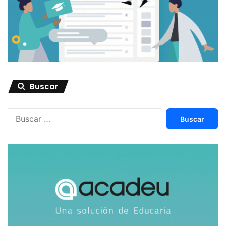
evaluación se hipertrofia; y el aula se estrecha en torno a
evidencias superficiales. La alternativa no es volver a un
enciclopedismo sin propósito, sino reequilibrar:
conocimiento sustantivo, problemas auténticos, evaluación
formativa exigente y juicio profesional. La investigación
más solvente —desde universidades y centros como
Harvard, UCL
Institute of Education y Cambridge
Buscar
Assessment
— sugiere que ese camino es más fértil para
formar ciudadanos críticos y profesionales competentes…
Buscar:
sin que el currículo, como lo anunciábamos en el título de
este artículo, tenga que estar organizado, necesariamente,
por competencias.
¿Qué ha pasado en LATAM con los
CPC?
En América Latina, la adopción de los CPC fue impulsada
con fuerza en las últimas dos décadas, en gran medida por