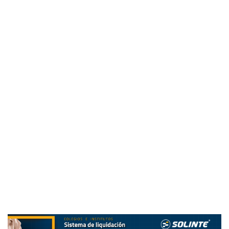
o rúbricas competenciales.
Incluso organismos que promueven marcos de
competencias reconocen dilemas serios de definición y
evaluación. Trabajos técnicos de
Cambridge Assessment
sobre
21st-century skills
y análisis comparados de
políticas curriculares provocan estas preguntas: ¿qué
exactamente estamos midiendo cuando decimos
“pensamiento crítico” o “colaboración”? ¿Cómo asegurar
validez, fiabilidad y equidad sin sacrificar la riqueza del
contenido? ¿ Cómo diseñar, implementar y medir las
competencias socioemocionales? Cuando estos dilemas
se resuelven burocráticamente, a través de políticas de
multiplicidad de indicadores, el resultado suele ser más
administración y menos enseñanza.
De este cuerpo de evidencia emergen criterios para
rediseñar sistemas sin caer en el reduccionismo