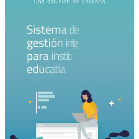
pedagógicos nos pueden ayudar a construirlas? ¿Cómo
poder tener evidencias de su construcción? ¿Es viable (y
recomendable) diseñar formas de evaluación de las
competencias? ¿Hasta qué punto podría hablarse de
niveles competentes, tanto al interior de las disciplinas
académicas como de las disciplinas sociales? En esa
ocasión, además, hacíamos una aclaración fundamental, a
partir de los trabajos de Noam Chomsky, el lingüista del
MIT (
Massachussets Institute of Technology
), quien
también nos previno acerca de que «Sólo en la
idealización… es la actuación reflejo directo de la
competencia… En la realidad de los hechos, es obvio que
[la actuación] no puede reflejar la competencia»
En síntesis, la conveniencia de currículos por
competencias es, como mínimo, discutible. Las promesas
de transferibilidad y equidad se diluyen cuando el
andamiaje disciplinar cede ante listas de desempeños; la