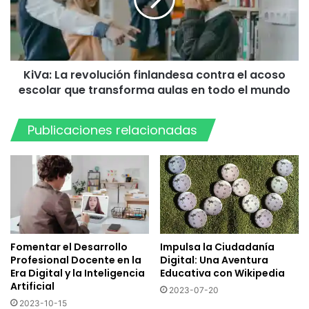
contra
el
acoso
escolar
que
KiVa: La revolución finlandesa contra el acoso
transforma
aulas
escolar que transforma aulas en todo el mundo
en
todo
Publicaciones relacionadas
el
mundo
Fomentar el Desarrollo
Impulsa la Ciudadanía
Profesional Docente en la
Digital: Una Aventura
Era Digital y la Inteligencia
Educativa con Wikipedia
Artificial
2023-07-20
2023-10-15