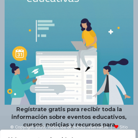
Un placer conocerte.
Regístrate gratis para recibir toda la
información sobre eventos educativos,
cursos, noticias y recursos para
© Copyright 2026, Todos los derechos reservados |
Sitio
educadores.
creado por NextBrain Educación