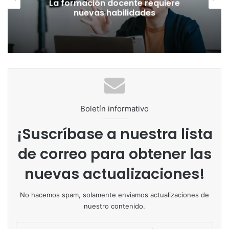
contemporánea exige redefinir la
labor docente
Boletín informativo
¡Suscríbase a nuestra lista
de correo para obtener las
nuevas actualizaciones!
No hacemos spam, solamente enviamos actualizaciones de
nuestro contenido.
Escribe