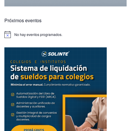
Próximos eventos
No hay eventos programados.
A
v
i
s
o