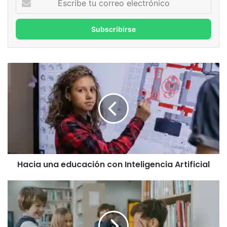
tu
correo
electrónico
Hacia
una
educación
con
Inteligencia
Artificial
Hacia una educación con Inteligencia Artificial
KiVa:
La
revolución
finlandesa