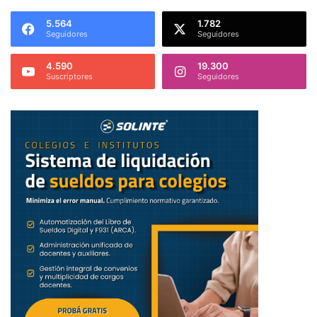
5.564
1.782
Seguidores
Seguidores
4.590
19.300
Suscriptores
Seguidores