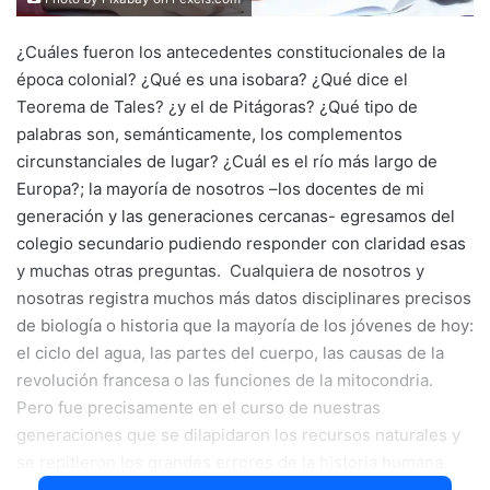
¿Cuáles fueron los antecedentes constitucionales de la
época colonial? ¿Qué es una isobara? ¿Qué dice el
Teorema de Tales? ¿y el de Pitágoras? ¿Qué tipo de
palabras son, semánticamente, los complementos
circunstanciales de lugar? ¿Cuál es el río más largo de
Europa?; la mayoría de nosotros –los docentes de mi
generación y las generaciones cercanas- egresamos del
colegio secundario pudiendo responder con claridad esas
y muchas otras preguntas. Cualquiera de nosotros y
nosotras registra muchos más datos disciplinares precisos
de biología o historia que la mayoría de los jóvenes de hoy:
el ciclo del agua, las partes del cuerpo, las causas de la
revolución francesa o las funciones de la mitocondria.
Pero fue precisamente en el curso de nuestras
generaciones que se dilapidaron los recursos naturales y
se repitieron los grandes errores de la historia humana.
Sabemos hoy que
información
no es igual a
estar