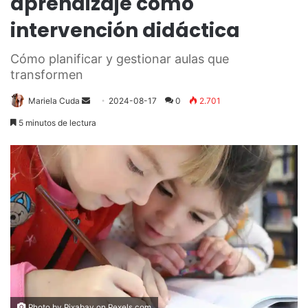
aprendizaje como
intervención didáctica
Cómo planificar y gestionar aulas que
transformen
Send
Mariela Cuda
2024-08-17
0
2.701
an
5 minutos de lectura
email
Photo by Pixabay on
Pexels.com