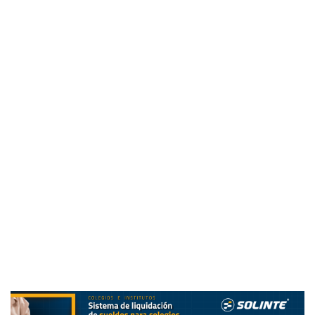
2)
Los desempeños como camino:
Las clases deben
centrarse en lo que los estudiantes pueden hacer con los
conocimientos adquiridos. Es decir, el desempeño del
estudiante en situaciones reales y prácticas debe ser el
motor de la planificación y gestión de la clase, dejando de
menos tiempo a la presentación teórica. Siguiendo a
David Perkins un desempeño de comprensión siempre
nos obliga a ir más allá; a poner en juego estrategias que
nuestros estudiantes no conocen o no están
acostumbrados a utilizar. Esto hace que este tipo de
propuestas didácticas invite a los estudiantes a conflictuar
y contrastar sus propias creencias o conocimientos
previos, abordando cuestiones reales, cercanas y
múltiples, cuyo abordaje colabore con la comprensión del
objeto de aprendizaje.
3)
La emocionalidad y la corporeidad como parte integral