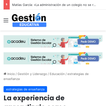
Alerta en la educación infantil española: las patronales advierten que la reducción drástica de ratios sin financiación aboca al colapso del sector de 0 a 3 años
Menú
Inicio
/
Gestión y Liderazgo
/
Educación
/
estrategias de
enseñanza
estrategias de enseñanza
La experiencia de