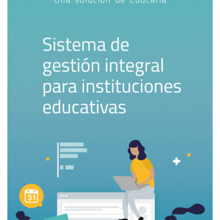
habilidades y competencias. El estudiante debe saber que
comparte la responsabilidad de aprender con el profesor y
con sus pares.
5)
Los espacios de retroalimentación y metacognición
planificados.
Según John Hattie, la retroalimentación
efectiva cierra la brecha entre lo que el estudiante
entendió y lo que se pretendía que entendiera. Esto no
solo fortalece el aprendizaje, sino que también fomenta la
motivación intrínseca, ya que los estudiantes se sienten
valorados y apoyados en su proceso educativo. Para
lograrlo, es fundamental implementar evaluaciones que no
solo midan la retención de información, sino que también
promuevan la reflexión, la autoevaluación y la
metacognición. Muchas veces, es sumamente complejo
arbitrar los medios para que se lleven a cabo, por lo que es
fundamental diversificar las
Fuentes de Retroalimentación
;
esto es incorporar diferentes fuentes de